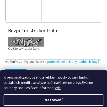
Bezpečnostní kontrola
Opište text z obrázku
Vložením zprávy souhlasíte s
podmínkami ochrany osobních údajů
ODESLAT
K personalizaci obsahu a reklam, poskytování funkcí
sociálních médií a analýze naší návštěvnosti využíváme
Z
soubory cookies. Více informací
zde
.
á
Vytvořil Shoptet
p
Nastavení
a