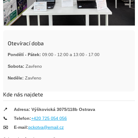
Otevírací doba
Pondělí - Pátek:
09:00 - 12:00 a 13:00 - 17:00
Sobota:
Zavřeno
Neděle:
Zavřeno
Kde nás najdete
📍
Adresa: Výškovická 3075/118b Ostrava
📞
Telefon:
+420 725 054 056
✉️
E-mail:
pckotva@email.cz