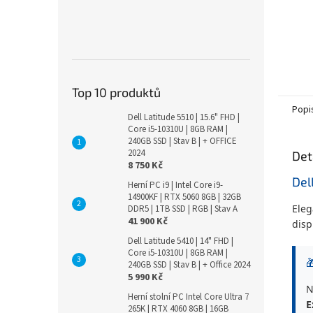
Top 10 produktů
Popi
Dell Latitude 5510 | 15.6" FHD |
Core i5-10310U | 8GB RAM |
240GB SSD | Stav B | + OFFICE
2024
Det
8 750 Kč
Del
Herní PC i9 | Intel Core i9-
14900KF | RTX 5060 8GB | 32GB
Eleg
DDR5 | 1TB SSD | RGB | Stav A
41 900 Kč
disp
Dell Latitude 5410 | 14" FHD |
Core i5-10310U | 8GB RAM |

240GB SSD | Stav B | + Office 2024
5 990 Kč
N
Herní stolní PC Intel Core Ultra 7
E
265K | RTX 4060 8GB | 16GB