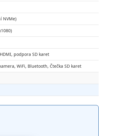
ní NVMe)
x1080)
, HDMI, podpora SD karet
amera, WiFi, Bluetooth, Čtečka SD karet