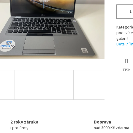
Kategorie
podsvícen
galerii!
Detailní 
TISK
2 roky záruka
Doprava
i pro firmy
nad 3000 Kč zdarma