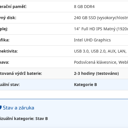
erační paměť:
8 GB DDR4
ný disk:
240 GB SSD (vysokorychlost
plej:
14" Full HD IPS Matný (1920
fika:
Intel UHD Graphics
ektivita:
USB 3.0, USB 2.0, AUX, LAN
bava:
Podsvícená klávesnice, Webk
tovaná výdrž baterie:
2-3 hodiny (testováno)
uální stav:
Kategorie B
️ Stav a záruka
izuální kategorie: Stav B