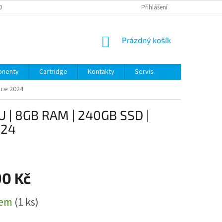
OBNÍCH ÚDAJŮ
Přihlášení
NÁKUPNÍ
Prázdný košík
KOŠÍK
nenty
Cartridge
Kontakty
Servis
fice 2024
0U | 8GB RAM | 240GB SSD |
024
90 Kč
dem
(1 ks)