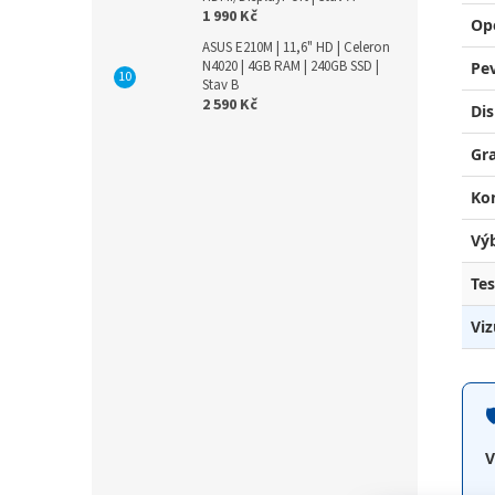
1 990 Kč
Op
ASUS E210M | 11,6" HD | Celeron
N4020 | 4GB RAM | 240GB SSD |
Pev
Stav B
2 590 Kč
Dis
Gra
Kon
Vý
Tes
Viz

V