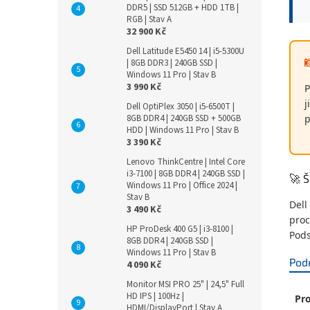
DDR5 | SSD 512GB + HDD 1TB |
RGB | Stav A
32 900 Kč
Dell Latitude E5450 14 | i5-5300U
| 8GB DDR3 | 240GB SSD |
Windows 11 Pro | Stav B
3 990 Kč
P
j
Dell OptiPlex 3050 | i5-6500T |
p
8GB DDR4 | 240GB SSD + 500GB
HDD | Windows 11 Pro | Stav B
3 390 Kč
Lenovo ThinkCentre | Intel Core
i3-7100 | 8GB DDR4 | 240GB SSD |
🚀 Š
Windows 11 Pro | Office 2024 |
Stav B
Dell
3 490 Kč
proc
HP ProDesk 400 G5 | i3-8100 |
Pods
8GB DDR4 | 240GB SSD |
Windows 11 Pro | Stav B
Pod
4 090 Kč
Monitor MSI PRO 25" | 24,5" Full
HD IPS | 100Hz |
Pro
HDMI/DisplayPort | Stav A