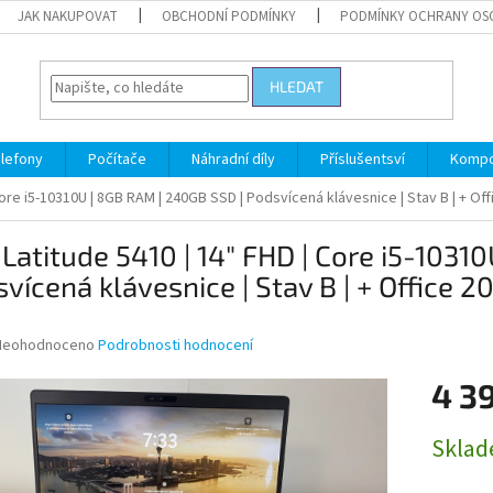
JAK NAKUPOVAT
OBCHODNÍ PODMÍNKY
PODMÍNKY OCHRANY OS
HLEDAT
lefony
Počítače
Náhradní díly
Příslušentsví
Kompo
 Core i5-10310U | 8GB RAM | 240GB SSD | Podsvícená klávesnice | Stav B | + Of
 Latitude 5410 | 14" FHD | Core i5-1031
vícená klávesnice | Stav B | + Office 2
růměrné
Neohodnoceno
Podrobnosti hodnocení
odnocení
roduktu
4 3
e
,0
Měrná
Skla
cena:
vězdiček.