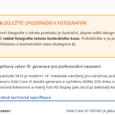
📸 DŮLEŽITÉ UPOZORNĚNÍ K FOTOGRAFIÍM
rvní fotografie u tohoto produktu je ilustrační, abyste viděli desig
iž
reálné fotografie tohoto konkrétního kusu
. Prohlédněte si je 
ředstavu o kosmetickém stavu (Kategorie B).
pičkový výkon 10. generace pro profesionální nasazení
 Latitude 5410 je moderní 14" notebook navržený pro náročnou prá
esoru Intel Core i5 desáté generace a rychlému NVMe SSD disku n
vícená klávesnice a matný Full HD displej pak zaručují dokonalý kom
robná technická specifikace
cesor:
Intel Core i5-10310U (4 jádra