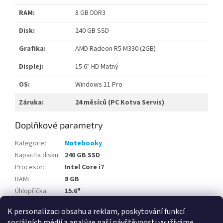
RAM:
8 GB DDR3
Disk:
240 GB SSD
Grafika:
AMD Radeon R5 M330 (2GB)
Displej:
15.6" HD Matný
OS:
Windows 11 Pro
Záruka:
24 měsíců (PC Kotva Servis)
Doplňkové parametry
Kategorie
:
Notebooky
Kapacita disku
:
240 GB SSD
Procesor
:
Intel Core i7
RAM
:
8 GB
Úhlopříčka
:
15.6"
Stav
:
B
K personalizaci obsahu a reklam, poskytování funkcí
sociálních médií a analýze naší návštěvnosti využíváme