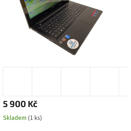
5 900 Kč
Měrná
Skladem
(1 ks)
cena: