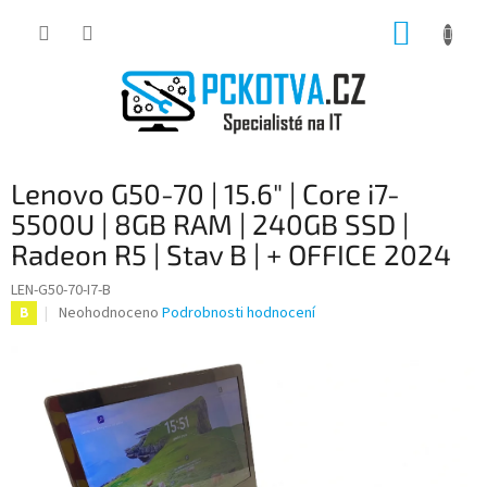
Přejít
NÁKUP
na
obsah
KOŠÍK
Lenovo G50-70 | 15.6" | Core i7-
5500U | 8GB RAM | 240GB SSD |
Radeon R5 | Stav B | + OFFICE 2024
LEN-G50-70-I7-B
Průměrné
Neohodnoceno
Podrobnosti hodnocení
B
hodnocení
produktu
je
0,0
z
5
hvězdiček.