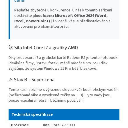
Neplaťte zbytečně u konkurence. U nás k tomuto zařízení
dostáváte plnou licenci
Microsoft Office 2024 (Word,
Excel, PowerPoint)
již v ceně. Vše je předinstalováno a
aktivováno pro okamžitou práci.
🚀 Síla Intel Core i7 a grafiky AMD
Díky procesoru i7 a grafické kartě Radeon R5 je tento notebook
ideální na filmy, úpravu fotek i méně náročné hry. SSD disk
zajišťuje, že systém Windows 11 Pro běží bleskově.
⚠️ Stav B - Super cena
Tento kus nabízíme s výraznou slevou kvůli kosmetickým vadám
(poškrábané víko a vysvícené tečky na LCD). Tyto vady jsou
pouze vizuální a nebrání běžnému používání.
Technická specifikace
Procesor:
Intel Core i7-5500U