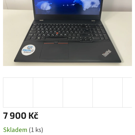
7 900 Kč
Měrná
Skladem
(1 ks)
cena: