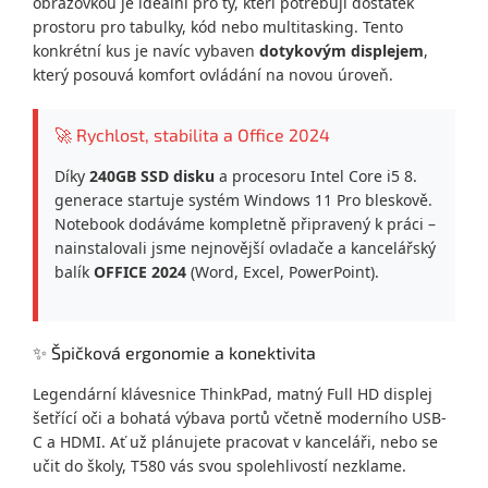
obrazovkou je ideální pro ty, kteří potřebují dostatek
prostoru pro tabulky, kód nebo multitasking. Tento
konkrétní kus je navíc vybaven
dotykovým displejem
,
který posouvá komfort ovládání na novou úroveň.
🚀 Rychlost, stabilita a Office 2024
Díky
240GB SSD disku
a procesoru Intel Core i5 8.
generace startuje systém Windows 11 Pro bleskově.
Notebook dodáváme kompletně připravený k práci –
nainstalovali jsme nejnovější ovladače a kancelářský
balík
OFFICE 2024
(Word, Excel, PowerPoint).
✨ Špičková ergonomie a konektivita
Legendární klávesnice ThinkPad, matný Full HD displej
šetřící oči a bohatá výbava portů včetně moderního USB-
C a HDMI. Ať už plánujete pracovat v kanceláři, nebo se
učit do školy, T580 vás svou spolehlivostí nezklame.