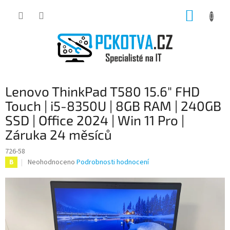
Přejít
NÁKUP
na
obsah
KOŠÍK
Lenovo ThinkPad T580 15.6" FHD
Touch | i5-8350U | 8GB RAM | 240GB
SSD | Office 2024 | Win 11 Pro |
Záruka 24 měsíců
726-58
Průměrné
Neohodnoceno
Podrobnosti hodnocení
B
hodnocení
produktu
je
0,0
z
5
hvězdiček.